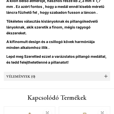
A kilon belső átmérője, hasznos része kb 2,3 mm × 1,7
mm . Ez azért fontos , hogy a medál ennél kisebb méretű
láncra fűzhető fel , hogy szabadon fusson a láncon .
Tökéletes választás kislányoknak és pillangókedvelő
lányoknak, akik szeretik a finom, mégis ragyogó
ékszereket.
A kifinomult design és a csillogó kövek harmóniája
minden alkalomhoz illik .
Lepd meg Szeretted ezzel a varázslatos pillangó medállal,
és tedd felejthetetlenné a pillanatot!
VÉLEMÉNYEK (0)
Kapcsolódó Termékek