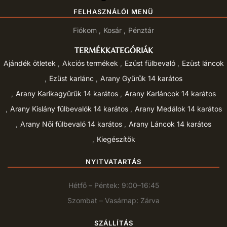
FELHASZNÁLÓI MENÜ
Fiókom
Kosár
Pénztár
TERMÉKKATEGÓRIÁK
Ajándék ötletek
Akciós termékek
Ezüst fülbevaló
Ezüst láncok
Ezüst karlánc
Arany Gyűrűk 14 karátos
Arany Karikagyűrűk 14 karátos
Arany Karláncok 14 karátos
Arany Kislány fülbevalók 14 karátos
Arany Medálok 14 karátos
Arany Női fülbevaló 14 karátos
Arany Láncok 14 karátos
Kiegészítők
NYITVATARTÁS
Hétfő – Péntek: 9:00–16:45
Szombat – Vasárnap: Zárva
SZÁLLÍTÁS