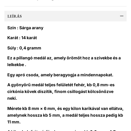
LEÍRÁS
Szín : Sárga arany
Karát : 14 karát
Súly : 0,4 gramm
Ez a pillangó medál az, amely örömöt hoz a szívekbe és a
lelkekbe .
Egy apró csoda, amely beragyogja a mindennapokat.
A gyönyörű medál teljes felületét fehér, kb 0,8 mm-es
cirkónia kövek díszítik, finom csillogást kölcsönözve
neki.
Mérete kb 8 mm × 6 mm, és egy kilon karikával van ellátva,
amelynek hossza kb 5 mm, a medál teljes hossza pedig kb
11 mm.