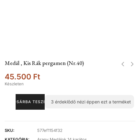
Medál , Kis Rák pergamen (Nr.40)
45.500
Ft
Készleten
3
érdeklődő nézi éppen ezt a terméket
KOSÁRBA TESZEM
SKU:
577ef1154f32
KATEGÓRIA:
Arany Medálok 14 karátos