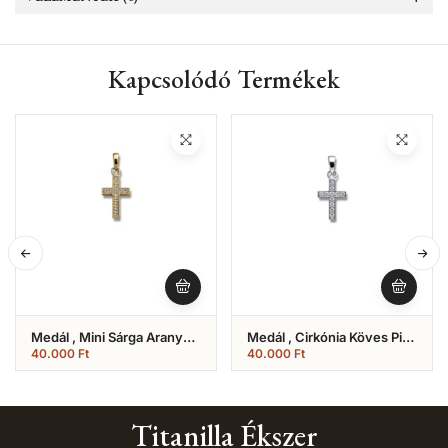
Kapcsolódó Termékek
Medál , Mini Sárga Arany
Medál , Cirkónia Köves Pici
Köves Kereszt (Nr.10)
Kereszt (Nr.12)
40.000
Ft
40.000
Ft
Titanilla Ékszer