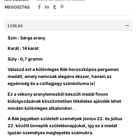
MEGOSZTÁS:
LEÍRÁS
Szín : Sárga arany
Karát : 14 karát
Súly : 0,7 gramm
Válaszd ezt a különleges Rák horoszkópos pergamen
medált
, amely nemcsak elegáns ékszer, hanem az
egyéniség és a csillagjegy szimbóluma is!
Ez a
vékony aranylemezből készült medál
finom
kidolgozásának köszönhetően tökéletes ajándék lehet
minden különleges alkalomkor .
A Rák jegyében született személyek
június 22. és július
22. között
ünneplik születésnapjukat, így ez a medál
igazán személyes meglepetés számukra.