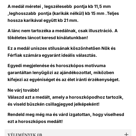
A medál méretei , l
egszélesebb pontja
kb 11,5 mm
,leghosszabb
pontja (karikák nélkül)
kb 15 mm .T
eljes
hossza karikával együtt
kb 21 mm.
A lánc nem tartozéka a medálnak
, csak illusztráció. A
tökéletes láncot keresd kínálatunkban!
Ez a medál
uniszex stílusának köszönhetően Nők és
Férfiak számára egyaránt ideális választás
.
Egyedi megjelenése és horoszkópos motívuma
garantáltan lenyűgözi az ajándékozottat, miközben
kifejezi az egyéniséget és az élet iránti érzékenységet.
Ne várj tovább!
Válaszd azt a medált, amely a horoszkópodhoz tartozik,
és viseld büszkén csillagjegyed jelképeként!
Rendeld meg még ma és várd izgatottan, hogy viselhesd
ezt a horoszkópos medált!
VÉLEMÉNYEK (0)