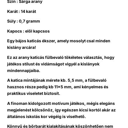
Szín : Sárga arany
Karát : 14 karát
Súly : 0,7 gramm
Kapocs : elől kapcsos
Egy bájos katicás ékszer, amely mosolyt csal minden
kislány arcára!
Ez az arany katicás fülbevaló tökéletes választás, hogy
játékos stílust és vidámságot vigyél a kislányok
mindennapjaiba.
A katica mintájának mérete kb. 5,5 mm, a fülbevaló
hasznos része pedig kb 11×5 mm, ami kényelmes és
praktikus viseletet biztosít.
A finoman kidolgozott motívum játékos, mégis elegáns
megjelenést kölcsönöz, így egészen kicsi kortól akár az
általános iskolás kor végéig is viselhető.
Könnyű és bőrbarát kialakításának köszönhetően nem