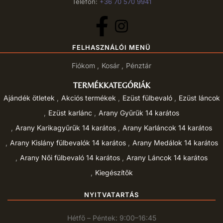
Telefon:
+36 70 570 9941
FELHASZNÁLÓI MENÜ
Fiókom
Kosár
Pénztár
TERMÉKKATEGÓRIÁK
Ajándék ötletek
Akciós termékek
Ezüst fülbevaló
Ezüst láncok
Ezüst karlánc
Arany Gyűrűk 14 karátos
Arany Karikagyűrűk 14 karátos
Arany Karláncok 14 karátos
Arany Kislány fülbevalók 14 karátos
Arany Medálok 14 karátos
Arany Női fülbevaló 14 karátos
Arany Láncok 14 karátos
Kiegészítők
NYITVATARTÁS
Hétfő – Péntek: 9:00–16:45