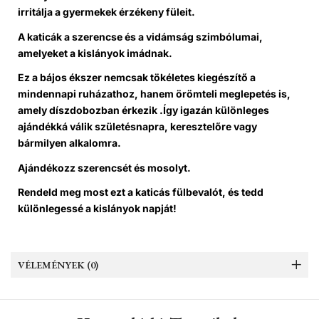
irritálja a gyermekek érzékeny füleit.
A katicák a szerencse és a vidámság szimbólumai,
amelyeket a kislányok imádnak.
Ez a bájos ékszer nemcsak tökéletes kiegészítő a
mindennapi ruházathoz, hanem örömteli meglepetés is,
amely díszdobozban érkezik .
Így igazán különleges
ajándékká válik születésnapra, keresztelőre vagy
bármilyen alkalomra.
Ajándékozz szerencsét és mosolyt.
Rendeld meg most ezt a katicás fülbevalót, és tedd
különlegessé a kislányok napját!
VÉLEMÉNYEK (0)