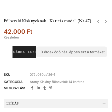
Fülbevaló Kislányoknak , Katicás modell (Nr.47)
42.000
Ft
Készleten
3
érdeklődő nézi éppen ezt a terméket
KOSÁRBA TESZEM
SKU:
072b030ba126-1
KATEGÓRIA:
Arany Kislány fülbevalók 14 karátos
MEGOSZTÁS:
LEÍRÁS