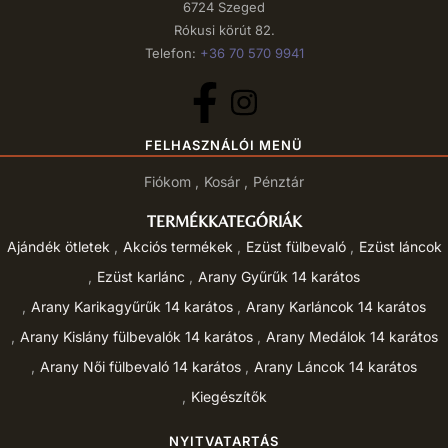
6724 Szeged
Rókusi körút 82.
Telefon:
+36 70 570 9941
FELHASZNÁLÓI MENÜ
Fiókom
Kosár
Pénztár
TERMÉKKATEGÓRIÁK
Ajándék ötletek
Akciós termékek
Ezüst fülbevaló
Ezüst láncok
Ezüst karlánc
Arany Gyűrűk 14 karátos
Arany Karikagyűrűk 14 karátos
Arany Karláncok 14 karátos
Arany Kislány fülbevalók 14 karátos
Arany Medálok 14 karátos
Arany Női fülbevaló 14 karátos
Arany Láncok 14 karátos
Kiegészítők
NYITVATARTÁS