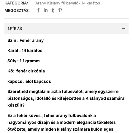
KATEGÓRIA:
Arany Kislány fülbevalók 14 karátos
MEGOSZTÁS:
LEÍRÁS
Szín : Fehér arany
Karát : 14 karátos
Súly : 1,1 gramm
Kő: fehér cirkónia
kapocs : elöl kapcsos
Szeretnéd megtalálni azt a fülbevalót, amely egyszerre
biztonságos, időtálló és kifejezetten a Kislányod számára
készült?
Ez a fehér köves , fehér arany fülbevalónk a
hagyományos dizájn és a modern elegancia tökéletes
ötvözete, amely minden kislány számára különleges