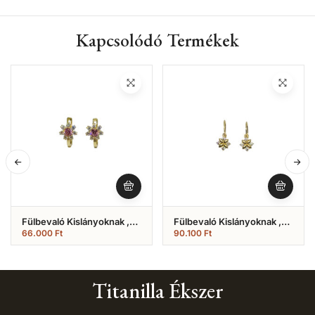
Kapcsolódó Termékek
Fülbevaló Kislányoknak ,
Fülbevaló Kislányoknak ,
Rózsaszín Fehér , Virágos
Virágos Fehér Köves
66.000
Ft
90.100
Ft
(Nr.27)
(Nr.26)
Titanilla Ékszer