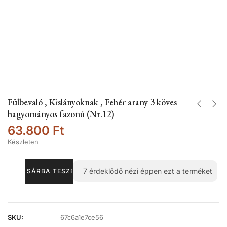
Fülbevaló , Kislányoknak , Fehér arany 3 köves
hagyományos fazonú (Nr.12)
63.800
Ft
Készleten
7
érdeklődő nézi éppen ezt a terméket
KOSÁRBA TESZEM
SKU:
67c6a1e7ce56