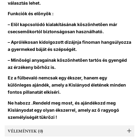
választás lehet.
Funkciók és előnyök :
– Elöl kapcsolódó kialakításának köszönhetően már
csecsemőkortól biztonságosan használható.
– Aprólékosan kidolgozott dizájnja finoman hangsúlyozza
a gyermeked báját és szépségét.
– Minőségi anyagainak köszönhetően tartós és gyengéd
az érzékeny bőrhöz is.
Ez a fülbevaló nemcsak egy ékszer, hanem egy
különleges ajándék, amely a Kislányod életének minden
fontos pillanatát elkíséri.
Ne habozz .
Rendeld meg most, és ajándékozd meg
Kislányodat egy olyan ékszerrel, amely az ő ragyogó
személyiségét tükrözi !
VÉLEMÉNYEK (0)