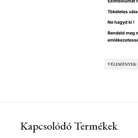
szimbólumát 
Tökéletes vála
Ne hagyd ki !
Rendeld meg m
emlékezetessé 
VÉLEMÉNYEK (
Kapcsolódó Termékek