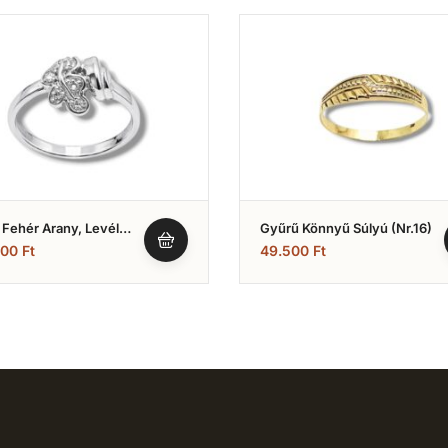
Fehér Arany, Levél
Gyűrű Könnyű Súlyú (Nr.16)
l (Nr.7)
500
Ft
49.500
Ft