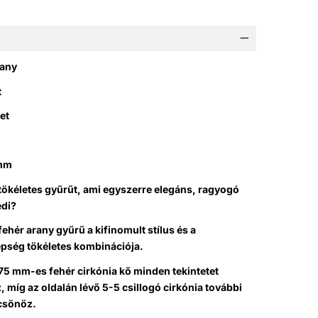
rany
t
ret
amm
tökéletes gyűrűt, ami egyszerre elegáns, ragyogó
edi?
fehér arany gyűrű a kifinomult stílus és a
épség tökéletes kombinációja.
75 mm-es fehér cirkónia kő minden tekintetet
míg az oldalán lévő 5-5 csillogó cirkónia további
csönöz.