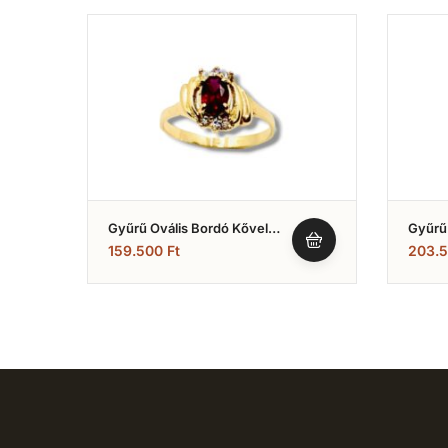
Gyűrű Ovális Bordó Kővel
Gyűrű 
(Nr.13)
Díssze
159.500
Ft
203.