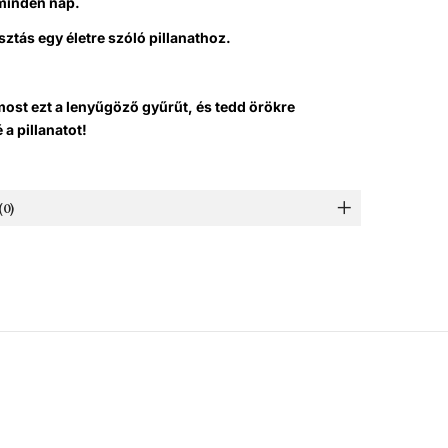
minden nap.
sztás egy életre szóló pillanathoz.
ost ezt a lenyűgöző gyűrűt, és tedd örökre
a pillanatot!
0)