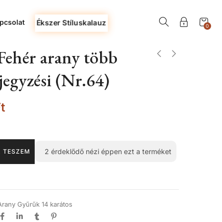
pcsolat
Ékszer Stíluskalauz
0
Fehér arany több
ljegyzési (Nr.64)
t
2
érdeklődő nézi éppen ezt a terméket
 TESZEM
Arany Gyűrűk 14 karátos