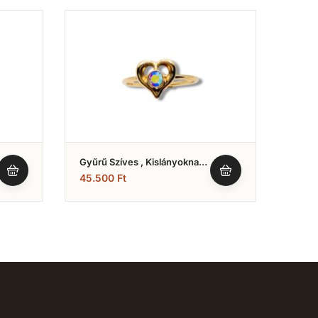
Gyűrű Szíves , Kislányoknak
Gyűr
(Nr.5)
Kislá
45.500
Ft
45.5