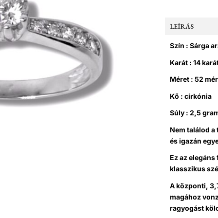
LEÍRÁS
Szín : Sárga a
Karát : 14 kará
Méret : 52 mé
Kő : cirkónia
Súly : 2,5 gr
Nem találod a 
és igazán egy
Ez az elegáns 
klasszikus sz
A központi, 3,
magához vonz, 
ragyogást köl