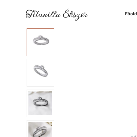
Titanilla Ékszer
Főold