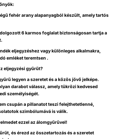
lőnyök:
égű fehér arany alapanyagból készült, amely tartós
idolgozott 6 karmos foglalat biztonságosan tartja a
t.
ándék eljegyzéshez vagy különleges alkalmakra,
ó emléket teremtsen .
z eljegyzési gyűrűt?
gyűrű legyen a szeretet és a közös jövő jelképe.
olyan darabot válassz, amely tükrözi kedvesed
yedi személyiségét.
em csupán a pillanatot teszi felejthetetlenné,
olatotok szimbólumává is válik.
elmedet ezzel az álomgyűrűvel!
yűrűt, és érezd az összetartozás és a szeretet