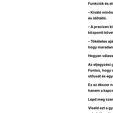
Funkciók és e
– Kiváló minős
és időtálló.
– A precízen k
központi köve
– Tökéletes aj
hogy maradand
Hogyan válass
Az eljegyzési 
Fontos, hogy 
stílusát és eg
Ez az ékszer n
hanem a kapcs
Lepd meg szer
Viseld ezt a g