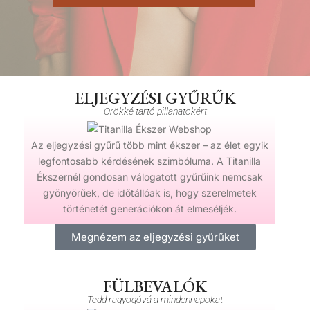
ELJEGYZÉSI GYŰRŰK
Örökké tartó pillanatokért
Az eljegyzési gyűrű több mint ékszer – az élet egyik
legfontosabb kérdésének szimbóluma. A Titanilla
Ékszernél gondosan válogatott gyűrűink nemcsak
gyönyörűek, de időtállóak is, hogy szerelmetek
történetét generációkon át elmeséljék.
Megnézem az eljegyzési gyűrűket
FÜLBEVALÓK
Tedd ragyogóvá a mindennapokat