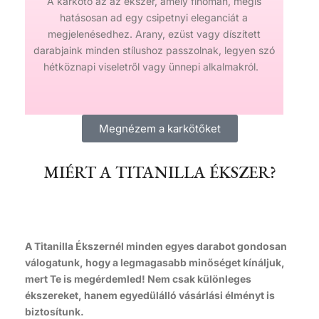
A karkötő az az ékszer, amely finoman, mégis
hatásosan ad egy csipetnyi eleganciát a
megjelenésedhez. Arany, ezüst vagy díszített
darabjaink minden stílushoz passzolnak, legyen szó
hétköznapi viseletről vagy ünnepi alkalmakról.
Megnézem a karkötőket
MIÉRT A TITANILLA ÉKSZER?
A Titanilla Ékszernél minden egyes darabot gondosan
válogatunk, hogy a legmagasabb minőséget kínáljuk,
mert Te is megérdemled! Nem csak különleges
ékszereket, hanem egyedülálló vásárlási élményt is
biztosítunk.