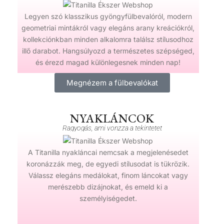
Legyen szó klasszikus gyöngyfülbevalóról, modern
geometriai mintákról vagy elegáns arany kreációkról,
kollekciónkban minden alkalomra találsz stílusodhoz
illő darabot. Hangsúlyozd a természetes szépséged,
és érezd magad különlegesnek minden nap!
Megnézem a fülbevalókat
NYAKLÁNCOK
Ragyogás, ami vonzza a tekintetet
A Titanilla nyakláncai nemcsak a megjelenésedet
koronázzák meg, de egyedi stílusodat is tükrözik.
Válassz elegáns medálokat, finom láncokat vagy
merészebb dizájnokat, és emeld ki a
személyiségedet.