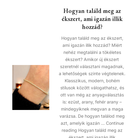
Hogyan találd meg az
ékszert, ami igazán illik
hozzád?
Hogyan találd meg az ékszert,
ami igazán illik hozzád? Miért
nehéz megtalálni a tökéletes
ékszert? Amikor új ékszert
szeretnél választani magadnak,
a lehetőségek szinte végtelenek.
Klasszikus, modern, bohém
stílusok között válogathatsz, és
ott van még az anyagválasztás
is: ezüst, arany, fehér arany –
mindegyiknek megvan a maga
varázsa. De hogyan találod meg
azt, amelyik igazán … Continue
reading Hogyan találd meg az
ékszert, ami igazán illik