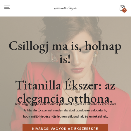
0
Csillogj ma is, holnap
is!
Titanilla Ékszer: az
elegancia otthona.
Tedd ragyogóbbá életed fontos pillanatait egyedi és időtálló ékszerekkel.
A Titanilla Ékszernél minden darabot gondosan válogatunk,
hogy méltó kiegészítője legyen stílusodnak és emlékeidnek.
KÍVÁNCSI VAGYOK AZ ÉKSZEREKRE