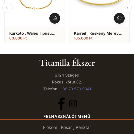
Karkötő , Wales Típusú
Karreif , Keskeny Merev
Karlánc (Nr.17)
Karkötő (Nr.3)
60.000
Ft
165.000
Ft
Titanilla Ékszer
6724 Szeged
Rókusi körút 82.
Telefon:
+36 70 570 9941
FELHASZNÁLÓI MENÜ
Fiókom
Kosár
Pénztár