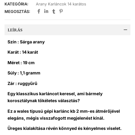
KATEGÓRIA:
Arany Karláncok 14 karátos
MEGOSZTÁS:
LEÍRÁS
Szín : Sárga arany
Karát : 14 karát
Méret : 19 cm
Súly : 1,1 gramm
Zár : ruggyűrű
Egy klasszikus karláncot keresel, ami bármely
korosztálynak tökéletes választás?
Ez a wales típusú gépi karlánc kb 2 mm-es átmérőjével
elegáns, mégis visszafogott megjelenést kínál.
Üreges kialakítása révén könnyed és kényelmes viselet.