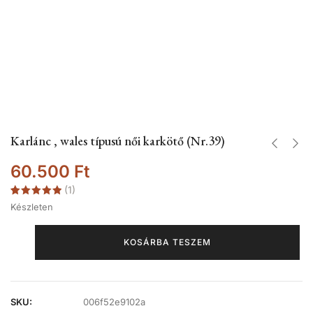
Karlánc , wales típusú női karkötő (Nr.39)
60.500
Ft
(
1
)
Értékelés
1
Készleten
5.00
az 5-
ből,
értékelés
alapján
KOSÁRBA TESZEM
SKU:
006f52e9102a