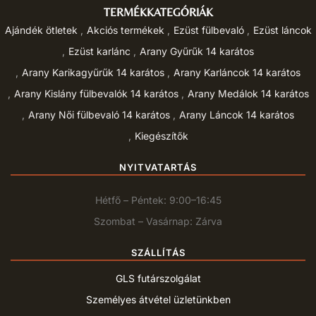
TERMÉKKATEGÓRIÁK
Ajándék ötletek
Akciós termékek
Ezüst fülbevaló
Ezüst láncok
Ezüst karlánc
Arany Gyűrűk 14 karátos
Arany Karikagyűrűk 14 karátos
Arany Karláncok 14 karátos
Arany Kislány fülbevalók 14 karátos
Arany Medálok 14 karátos
Arany Női fülbevaló 14 karátos
Arany Láncok 14 karátos
Kiegészítők
NYITVATARTÁS
Hétfő – Péntek: 9:00–16:45
Szombat – Vasárnap: Zárva
SZÁLLÍTÁS
GLS futárszolgálat
Személyes átvétel üzletünkben