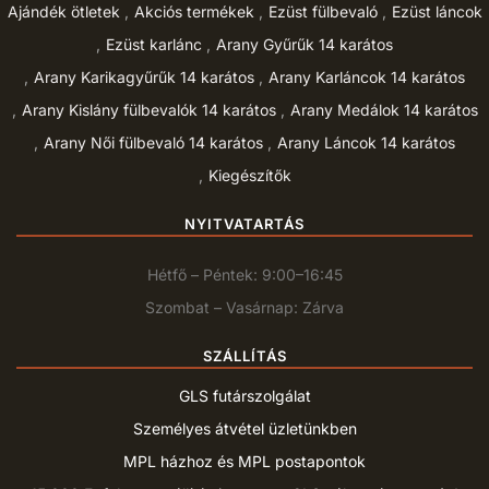
Ajándék ötletek
Akciós termékek
Ezüst fülbevaló
Ezüst láncok
Ezüst karlánc
Arany Gyűrűk 14 karátos
Arany Karikagyűrűk 14 karátos
Arany Karláncok 14 karátos
Arany Kislány fülbevalók 14 karátos
Arany Medálok 14 karátos
Arany Női fülbevaló 14 karátos
Arany Láncok 14 karátos
Kiegészítők
NYITVATARTÁS
Hétfő – Péntek: 9:00–16:45
Szombat – Vasárnap: Zárva
SZÁLLÍTÁS
GLS futárszolgálat
Személyes átvétel üzletünkben
MPL házhoz és MPL postapontok