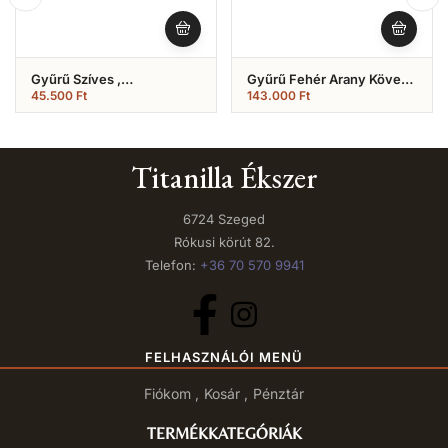
Gyűrű Szíves ,
Gyűrű Fehér Arany Köves
Kislányoknak (Nr.5)
(Nr.23)
45.500
Ft
143.000
Ft
Titanilla Ékszer
6724 Szeged
Rókusi körút 82.
Telefon:
+36 70 570 9941
FELHASZNÁLÓI MENÜ
Fiókom
Kosár
Pénztár
TERMÉKKATEGÓRIÁK