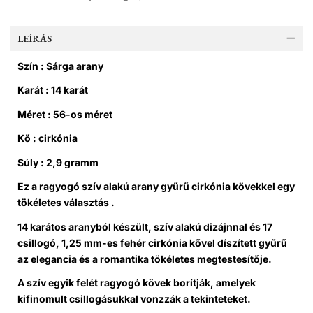
LEÍRÁS
Szín : Sárga arany
Karát : 14 karát
Méret : 56-os méret
Kő : cirkónia
Súly : 2,9 gramm
Ez a ragyogó szív alakú arany gyűrű cirkónia kövekkel egy
tökéletes választás .
14 karátos aranyból készült, szív alakú dizájnnal és 17
csillogó, 1,25 mm-es fehér cirkónia kővel díszített gyűrű
az elegancia és a romantika tökéletes megtestesítője.
A szív egyik felét ragyogó kövek borítják, amelyek
kifinomult csillogásukkal vonzzák a tekinteteket.