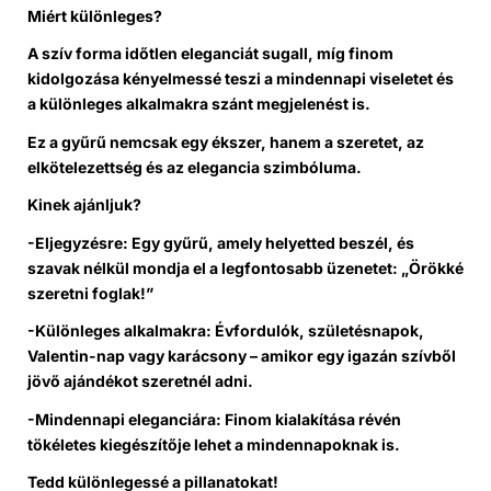
Miért különleges?
A szív forma időtlen eleganciát sugall, míg finom
kidolgozása kényelmessé teszi a mindennapi viseletet és
a különleges alkalmakra szánt megjelenést is.
Ez a gyűrű nemcsak egy ékszer, hanem a szeretet, az
elkötelezettség és az elegancia szimbóluma.
Kinek ajánljuk?
-Eljegyzésre: Egy gyűrű, amely helyetted beszél, és
szavak nélkül mondja el a legfontosabb üzenetet: „Örökké
szeretni foglak!”
-Különleges alkalmakra: Évfordulók, születésnapok,
Valentin-nap vagy karácsony – amikor egy igazán szívből
jövő ajándékot szeretnél adni.
-Mindennapi eleganciára: Finom kialakítása révén
tökéletes kiegészítője lehet a mindennapoknak is.
Tedd különlegessé a pillanatokat!