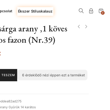
pcsolat
Ékszer Stíluskalauz
0
árga arany ,1 köves
s fazon (Nr.39)
t
6
érdeklődő nézi éppen ezt a terméket
 TESZEM
eddea82ad275
Arany Gyűrűk 14 karátos