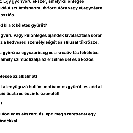
k: Egy gyönyörű ékszer, amely különleges
ldául születésnapra, évfordulóra vagy eljegyzésre
lasztás.
 ki a tökéletes gyűrűt?
 gyűrű vagy különleges ajándék kiválasztása során
z a kedvesed személyiségét és stílusát tükrözze.
 gyűrű az egyszerűség és a kreativitás tökéletes
amely szimbolizálja az érzelmeidet és a közös
tessé az alkalmat!
t a lenyűgöző hullám motívumos gyűrűt, és add át
eid tiszta és őszinte üzenetét!
 !
különleges ékszert, és lepd meg szerettedet egy
jándékkal!