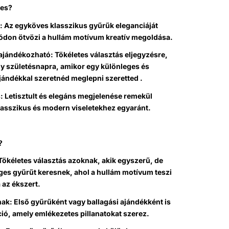
ges?
: Az egyköves klasszikus gyűrűk eleganciáját
ódon ötvözi a hullám motívum kreatív megoldása.
ajándékozható: Tökéletes választás eljegyzésre,
gy születésnapra, amikor egy különleges és
jándékkal szeretnéd meglepni szeretted .
us: Letisztult és elegáns megjelenése remekül
klasszikus és modern viseletekhez egyaránt.
?
Tökéletes választás azoknak, akik egyszerű, de
ges gyűrűt keresnek, ahol a hullám motívum teszi
 az ékszert.
nak: Első gyűrűként vagy ballagási ajándékként is
ió, amely emlékezetes pillanatokat szerez.