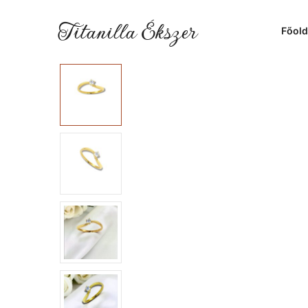
Titanilla Ékszer
Főold