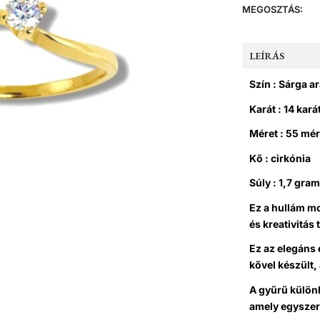
MEGOSZTÁS:
LEÍRÁS
Szín : Sárga a
Karát : 14 kará
Méret : 55 mér
Kő : cirkónia
Súly : 1,7 gra
Ez a hullám m
és kreativitás 
Ez az elegáns
kővel készült,
A gyűrű különl
amely egyszer