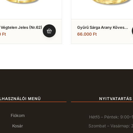
Végtelen Jeles (Nr.62)
Gyűrű Sárga Arany Köves
(Nr.28)
0
Ft
66.000
Ft
LHASZNÁLÓI MENÜ
NYITVATARTÁS
Fiókom
Hétfő – Péntek: 9:00–
Kosár
Szombat – Vasárnap: 