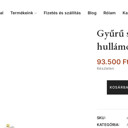
al
Termékeink
Fizetés és szállítás
Blog
Rólam
Ka
Gyűrű s
hullámo
93.500
F
Készleten
KOSÁRBA
SKU:
KATEGÓRIA: