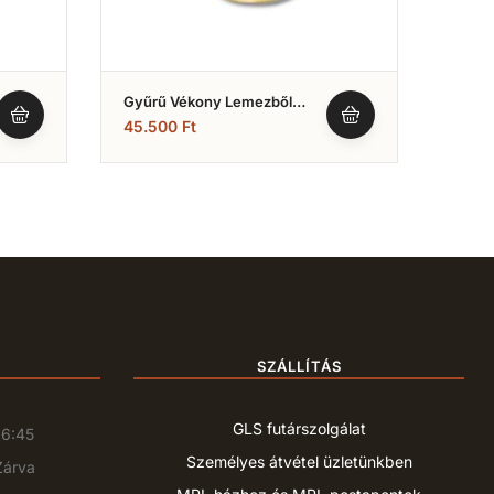
Gyűrű Vékony Lemezből
Gyűrű
Kislányoknak (Nr.4)
45.500
Ft
110.
SZÁLLÍTÁS
GLS futárszolgálat
16:45
Személyes átvétel üzletünkben
Zárva