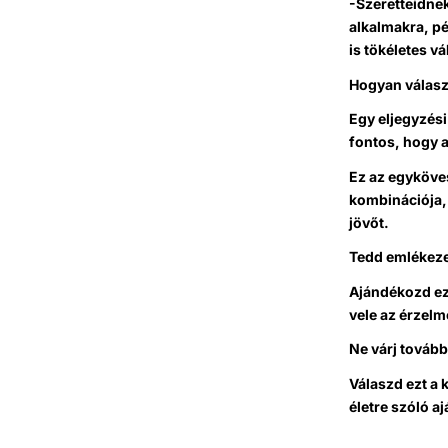
-Szeretteidne
alkalmakra, pé
is tökéletes vá
Hogyan válaszd
Egy eljegyzési
fontos, hogy a
Ez az egyköves
kombinációja, 
jövőt.
Tedd emlékeze
Ajándékozd ez
vele az érzelm
Ne várj tovább
Válaszd ezt a 
életre szóló a