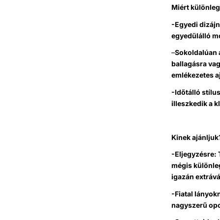
Miért különle
-Egyedi dizájn
egyedülálló m
–
Sokoldalúan 
ballagásra va
emlékezetes a
-Időtálló stíl
illeszkedik a 
Kinek ajánljuk
-Eljegyzésre: 
mégis különle
igazán extrává
-Fiatal lányok
nagyszerű opc