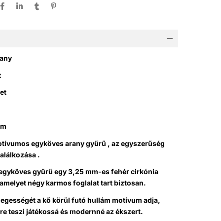
rany
t
et
mm
otívumos egyköves arany gyűrű , az egyszerűség
találkozása .
 egyköves gyűrű egy 3,25 mm-es fehér cirkónia
 amelyet négy karmos foglalat tart biztosan.
egességét a kő körül futó hullám motívum adja,
re teszi játékossá és modernné az ékszert.