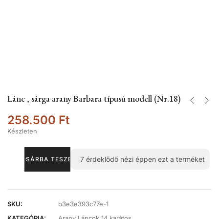
Lánc , sárga arany Barbara típusú modell (Nr.18)
258.500
Ft
Készleten
7
érdeklődő nézi éppen ezt a terméket
KOSÁRBA TESZEM
SKU:
b3e3e393c77e-1
KATEGÓRIA:
Arany Láncok 14 karátos