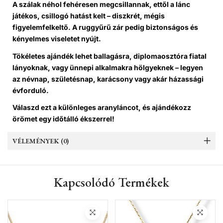
A szálak néhol fehéresen megcsillannak, ettől a lánc
játékos, csillogó hatást kelt – diszkrét, mégis
figyelemfelkeltő. A ruggyűrű zár pedig biztonságos és
kényelmes viseletet nyújt.
Tökéletes ajándék lehet ballagásra, diplomaosztóra fiatal
lányoknak, vagy ünnepi alkalmakra hölgyeknek – legyen
az névnap, születésnap, karácsony vagy akár házassági
évforduló.
Válaszd ezt a különleges aranyláncot, és ajándékozz
örömet egy időtálló ékszerrel!
VÉLEMÉNYEK (0)
Kapcsolódó Termékek