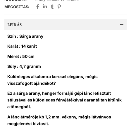
MEGOSZTÁS:
LEÍRÁS
Szín : Sárga arany
Karát : 14 karát
Méret : 50 cm
Súly : 4,7 gramm
Különleges alkalomra keresel elegáns, mégis
visszafogott ajándékot?
Ez a sárga arany, henger formájú gépi lánc letisztult
stílusával és különleges fényjátékával garantáltan kitűnik
a tömegből.
A lánc átmérője kb 1,2 mm, vékony, mégis látványos
megjelenést biztosít.