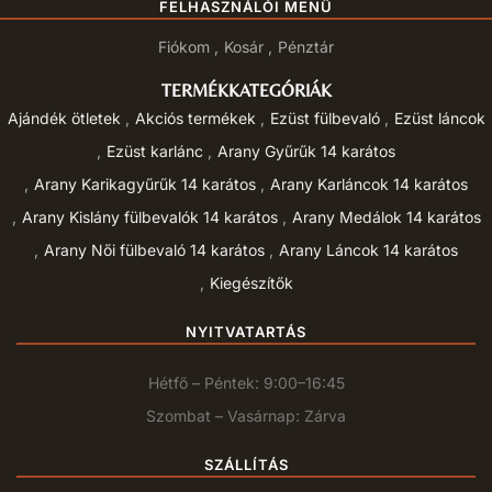
FELHASZNÁLÓI MENÜ
Fiókom
Kosár
Pénztár
TERMÉKKATEGÓRIÁK
Ajándék ötletek
Akciós termékek
Ezüst fülbevaló
Ezüst láncok
Ezüst karlánc
Arany Gyűrűk 14 karátos
Arany Karikagyűrűk 14 karátos
Arany Karláncok 14 karátos
Arany Kislány fülbevalók 14 karátos
Arany Medálok 14 karátos
Arany Női fülbevaló 14 karátos
Arany Láncok 14 karátos
Kiegészítők
NYITVATARTÁS
Hétfő – Péntek: 9:00–16:45
Szombat – Vasárnap: Zárva
SZÁLLÍTÁS