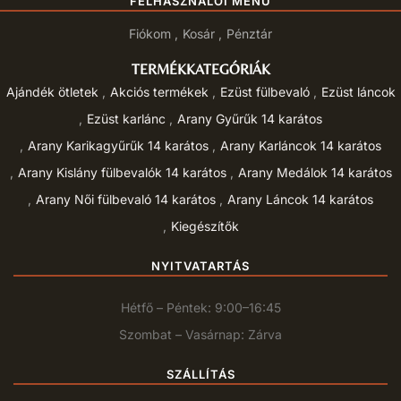
FELHASZNÁLÓI MENÜ
Fiókom
Kosár
Pénztár
TERMÉKKATEGÓRIÁK
Ajándék ötletek
Akciós termékek
Ezüst fülbevaló
Ezüst láncok
Ezüst karlánc
Arany Gyűrűk 14 karátos
Arany Karikagyűrűk 14 karátos
Arany Karláncok 14 karátos
Arany Kislány fülbevalók 14 karátos
Arany Medálok 14 karátos
Arany Női fülbevaló 14 karátos
Arany Láncok 14 karátos
Kiegészítők
NYITVATARTÁS
Hétfő – Péntek: 9:00–16:45
Szombat – Vasárnap: Zárva
SZÁLLÍTÁS