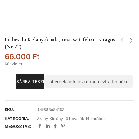
Fülbevaló Kislányoknak , rózsaszín fehér , virágos
(Nr.27)
66.000
Ft
Készleten
4
érdeklődő nézi éppen ezt a terméket
KOSÁRBA TESZEM
SKU:
44f683a84163
KATEGÓRIA:
Arany Kislány fülbevalók 14 karátos
MEGOSZTÁS: