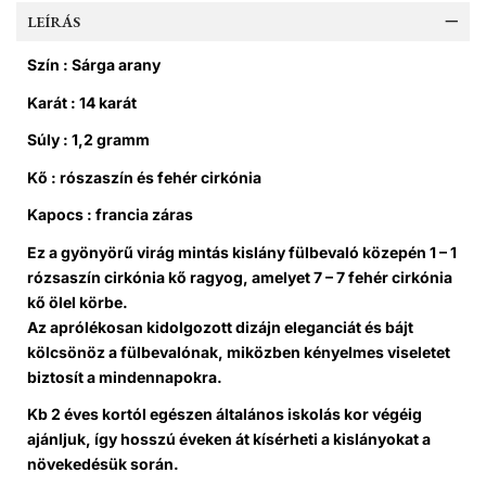
LEÍRÁS
Szín : Sárga arany
Karát : 14 karát
Súly : 1,2 gramm
Kő : rószaszín és fehér cirkónia
Kapocs : francia záras
Ez a gyönyörű virág mintás kislány fülbevaló közepén 1 – 1
rózsaszín cirkónia kő ragyog, amelyet 7 – 7 fehér cirkónia
kő ölel körbe.
Az aprólékosan kidolgozott dizájn eleganciát és bájt
kölcsönöz a fülbevalónak, miközben kényelmes viseletet
biztosít a mindennapokra.
Kb 2 éves kortól egészen általános iskolás kor végéig
ajánljuk, így hosszú éveken át kísérheti a kislányokat a
növekedésük során.