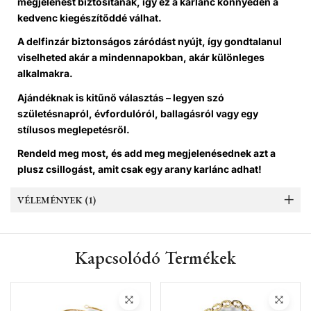
megjelenést biztosítanak, így ez a karlánc könnyedén a
kedvenc kiegészítőddé válhat.
A delfinzár biztonságos záródást nyújt, így gondtalanul
viselheted akár a mindennapokban, akár különleges
alkalmakra.
Ajándéknak is kitűnő választás – legyen szó
születésnapról, évfordulóról, ballagásról vagy egy
stílusos meglepetésről.
Rendeld meg most, és add meg megjelenésednek azt a
plusz csillogást, amit csak egy arany karlánc adhat!
VÉLEMÉNYEK (1)
Kapcsolódó Termékek