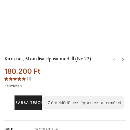
Karlánc , Monalisa típusú modell (Nr.22)
180.200
Ft
(
1
)
Értékelés
1
Készleten
5.00
az 5-
ből,
értékelés
alapján
7
érdeklődő nézi éppen ezt a terméket
KOSÁRBA TESZEM
SKU:
fa7cdfad1a5a