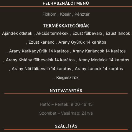
FELHASZNÁLÓI MENÜ
Fiókom
Kosár
Pénztár
TERMÉKKATEGÓRIÁK
Ajándék ötletek
Akciós termékek
Ezüst fülbevaló
Ezüst láncok
Ezüst karlánc
Arany Gyűrűk 14 karátos
Arany Karikagyűrűk 14 karátos
Arany Karláncok 14 karátos
Arany Kislány fülbevalók 14 karátos
Arany Medálok 14 karátos
Arany Női fülbevaló 14 karátos
Arany Láncok 14 karátos
Kiegészítők
NYITVATARTÁS
Hétfő – Péntek: 9:00–16:45
Szombat – Vasárnap: Zárva
SZÁLLÍTÁS