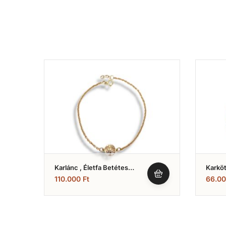
Karlánc , Életfa Betétes
Karköt
Anker Karkötő (Nr.32)
Modell
110.000
Ft
66.0