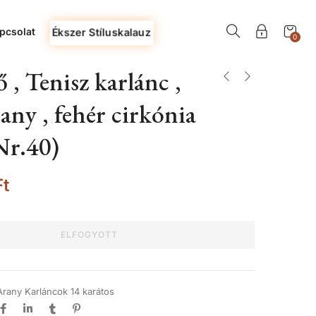
pcsolat
Ékszer Stíluskalauz
0
 , Tenisz karlánc ,
rany , fehér cirkónia
Nr.40)
Ft
ELFOGYOTT
Arany Karláncok 14 karátos