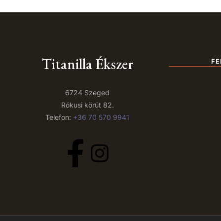
Titanilla Ékszer
FE
6724 Szeged
Rókusi körút 82.
Telefon:
+36 70 570 9941