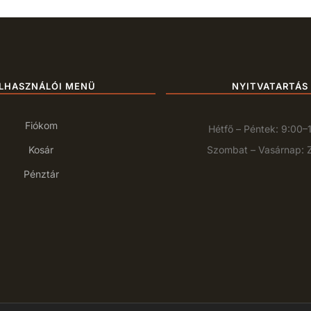
LHASZNÁLÓI MENÜ
NYITVATARTÁS
Fiókom
Hétfő – Péntek: 9:00–
Kosár
Szombat – Vasárnap: 
Pénztár