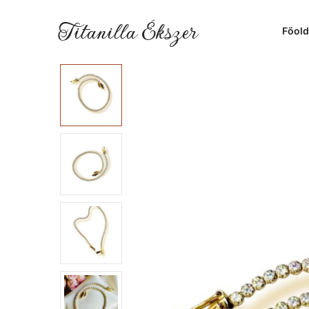
Titanilla Ékszer
Főold