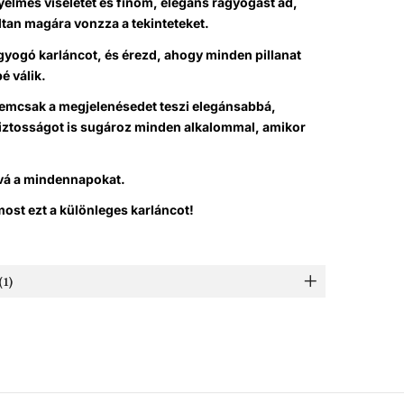
elmes viseletet és finom, elegáns ragyogást ad,
tan magára vonzza a tekinteteket.
agyogó karláncot, és érezd, ahogy minden pillanat
é válik.
nemcsak a megjelenésedet teszi elegánsabbá,
tosságot is sugároz minden alkalommal, amikor
vá a mindennapokat.
ost ezt a különleges karláncot!
1)