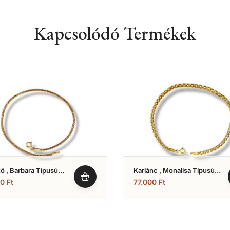
Kapcsolódó Termékek
ő , Barbara Típusú
Karlánc , Monalisa Típusú
 (Nr.30)
Karkötő (Nr.21)
00
Ft
77.000
Ft