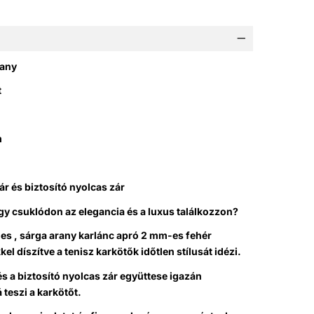
rany
t
m
ár és biztosító nyolcas zár
gy csuklódon az elegancia és a luxus találkozzon?
es , sárga arany karlánc
apró
2 mm-es fehér
el díszítve a tenisz karkötők időtlen stílusát idézi.
és a biztosító nyolcas zár együttese igazán
teszi a karkötőt.