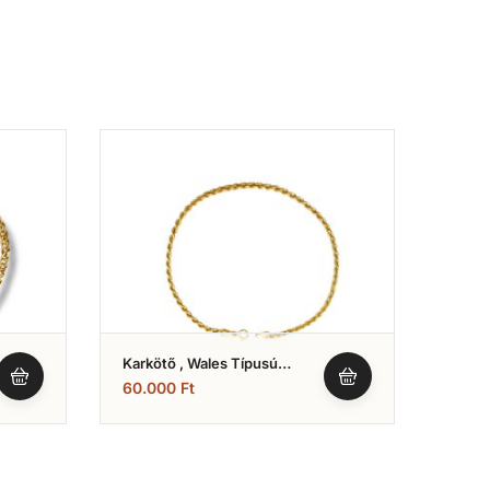
Karkötő , Wales Típusú
Karkö
Karlánc (Nr.17)
Arany
60.000
Ft
170.