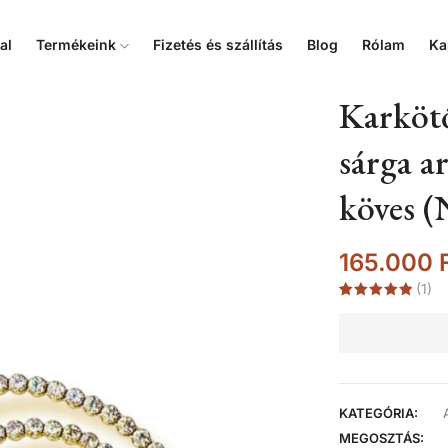
al
Termékeink
Fizetés és szállítás
Blog
Rólam
Ka
Karkötő
sárga a
köves (
165.000
(
1
)
Értékelés
1
5.00
az 5-
ből,
értékelés
alapján
KATEGÓRIA:
MEGOSZTÁS: