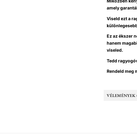
Miközben kény
amely garantál
Viseld ezt a r
különlegesebb
Ez az ékszer 
hanem magabiz
viseled.
Tedd ragyogó
Rendeld meg m
VÉLEMÉNYEK (