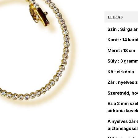
LEÍRÁS
Szín : Sárga a
Karát : 14 kará
Méret : 18 cm
Súly : 3 gram
Kő : cirkónia
Zár : nyelves z
Szeretnéd, ho
Ez a 2 mm szél
cirkónia kövekk
A nyelves zár 
biztonságossá 