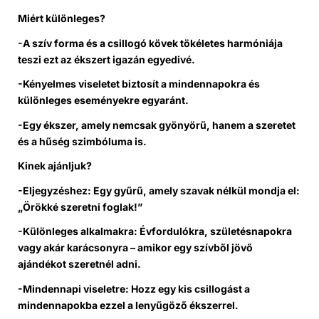
Miért különleges?
-A szív forma és a csillogó kövek tökéletes harmóniája
teszi ezt az ékszert igazán egyedivé.
-Kényelmes viseletet biztosít a mindennapokra és
különleges eseményekre egyaránt.
-Egy ékszer, amely nemcsak gyönyörű, hanem a szeretet
és a hűség szimbóluma is.
Kinek ajánljuk?
-Eljegyzéshez: Egy gyűrű, amely szavak nélkül mondja el:
„Örökké szeretni foglak!”
-Különleges alkalmakra: Évfordulókra, születésnapokra
vagy akár karácsonyra – amikor egy szívből jövő
ajándékot szeretnél adni.
-Mindennapi viseletre: Hozz egy kis csillogást a
mindennapokba ezzel a lenyűgöző ékszerrel.