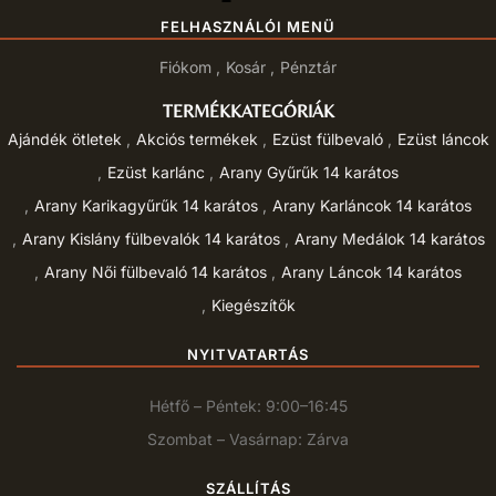
FELHASZNÁLÓI MENÜ
Fiókom
Kosár
Pénztár
TERMÉKKATEGÓRIÁK
Ajándék ötletek
Akciós termékek
Ezüst fülbevaló
Ezüst láncok
Ezüst karlánc
Arany Gyűrűk 14 karátos
Arany Karikagyűrűk 14 karátos
Arany Karláncok 14 karátos
Arany Kislány fülbevalók 14 karátos
Arany Medálok 14 karátos
Arany Női fülbevaló 14 karátos
Arany Láncok 14 karátos
Kiegészítők
NYITVATARTÁS
Hétfő – Péntek: 9:00–16:45
Szombat – Vasárnap: Zárva
SZÁLLÍTÁS