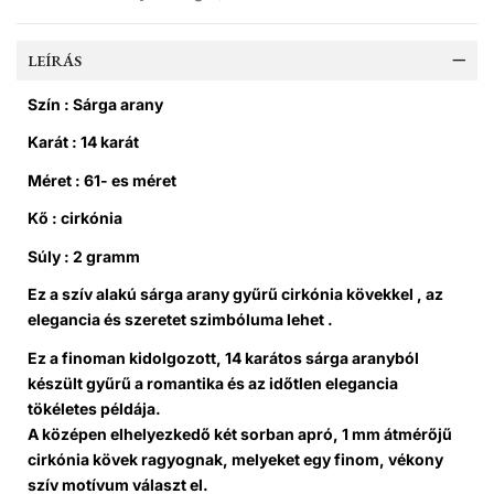
LEÍRÁS
Szín : Sárga arany
Karát : 14 karát
Méret : 61- es méret
Kő : cirkónia
Súly : 2 gramm
Ez a szív alakú sárga arany gyűrű cirkónia kövekkel , az
elegancia és szeretet szimbóluma lehet .
Ez a finoman kidolgozott, 14 karátos sárga aranyból
készült gyűrű a romantika és az időtlen elegancia
tökéletes példája.
A középen elhelyezkedő két sorban apró, 1 mm átmérőjű
cirkónia kövek ragyognak, melyeket egy finom, vékony
szív motívum választ el.