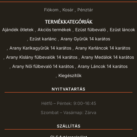
Fiókom
Kosár
Pénztár
TERMÉKKATEGÓRIÁK
Ajándék ötletek
Akciós termékek
Ezüst fülbevaló
Ezüst láncok
Ezüst karlánc
Arany Gyűrűk 14 karátos
Arany Karikagyűrűk 14 karátos
Arany Karláncok 14 karátos
Arany Kislány fülbevalók 14 karátos
Arany Medálok 14 karátos
Arany Női fülbevaló 14 karátos
Arany Láncok 14 karátos
Kiegészítők
NYITVATARTÁS
Hétfő – Péntek: 9:00–16:45
Szombat – Vasárnap: Zárva
SZÁLLÍTÁS