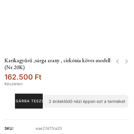
Karikagyűrű ,sárga arany , cirkónia köves modell
(Nr.20K)
162.500
Ft
Készleten
2
érdeklődő nézi éppen ezt a terméket
KOSÁRBA TESZEM
SKU:
eae27d77ca20