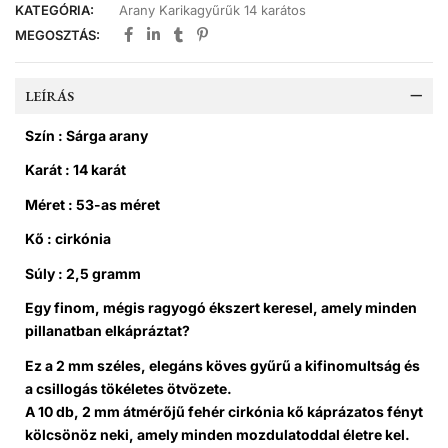
KATEGÓRIA:
Arany Karikagyűrűk 14 karátos
MEGOSZTÁS:
LEÍRÁS
Szín : Sárga arany
Karát : 14 karát
Méret : 53-as méret
Kő : cirkónia
Súly : 2,5 gramm
Egy finom, mégis ragyogó ékszert keresel, amely minden
pillanatban elkápráztat?
Ez a 2 mm széles, elegáns köves gyűrű a kifinomultság és
a csillogás tökéletes ötvözete.
A 10 db, 2 mm átmérőjű fehér cirkónia kő káprázatos fényt
kölcsönöz neki, amely minden mozdulatoddal életre kel.