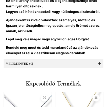
Ez a női aranylánc stílusos és elegáns kiegészítője lehet
bármilyen öltözéknek .
Legyen szó hétköznapokról vagy különleges alkalmakról.
Ajándékként is kiváló választás: személyes, időtálló és
igazán jelentőségteljes meglepetés, amely örömet szerez
annak, aki viseli.
Lepd meg vele magad vagy egy különleges Hölgyet .
Rendeld meg most és tedd maradandóvá az ajándékozás
élményét ezzel a klasszikusan elegáns darabbal!
VÉLEMÉNYEK (0)
Kapcsolódó Termékek