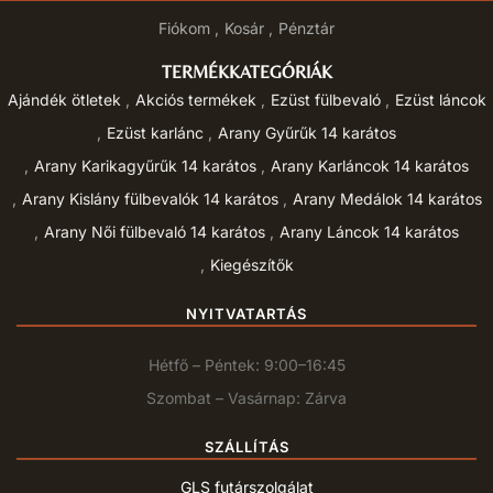
Fiókom
Kosár
Pénztár
TERMÉKKATEGÓRIÁK
Ajándék ötletek
Akciós termékek
Ezüst fülbevaló
Ezüst láncok
Ezüst karlánc
Arany Gyűrűk 14 karátos
Arany Karikagyűrűk 14 karátos
Arany Karláncok 14 karátos
Arany Kislány fülbevalók 14 karátos
Arany Medálok 14 karátos
Arany Női fülbevaló 14 karátos
Arany Láncok 14 karátos
Kiegészítők
NYITVATARTÁS
Hétfő – Péntek: 9:00–16:45
Szombat – Vasárnap: Zárva
SZÁLLÍTÁS
GLS futárszolgálat