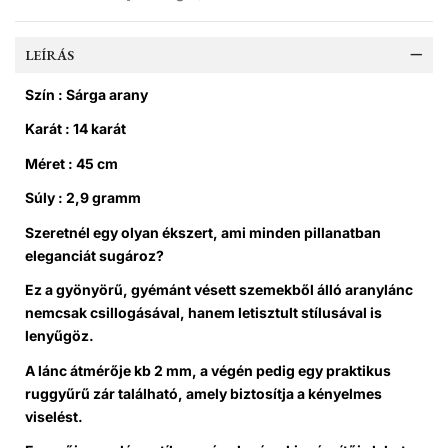
LEÍRÁS
Szín : Sárga arany
Karát : 14 karát
Méret : 45 cm
Súly : 2,9 gramm
Szeretnél egy olyan ékszert, ami minden pillanatban
eleganciát sugároz?
Ez a gyönyörű, gyémánt vésett szemekből álló aranylánc
nemcsak csillogásával, hanem letisztult stílusával is
lenyűgöz.
A lánc átmérője kb 2 mm, a végén pedig egy praktikus
ruggyűrű zár található, amely biztosítja a kényelmes
viselést.