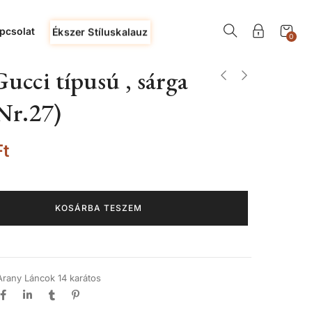
pcsolat
Ékszer Stíluskalauz
0
Gucci típusú , sárga
Nr.27)
Ft
KOSÁRBA TESZEM
Arany Láncok 14 karátos