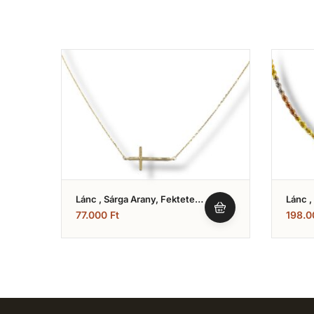
Lánc , Sárga Arany, Fektetett
Lánc ,
Keresztes Modell (Nr.33)
Ródium
77.000
Ft
198.