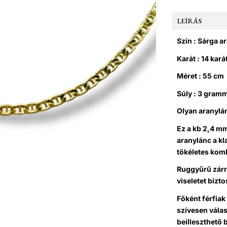
LEÍRÁS
Szín : Sárga a
Karát : 14 kará
Méret : 55 cm
Súly : 3 gram
Olyan aranylán
Ez a kb 2,4 m
aranylánc a kl
tökéletes kom
Ruggyűrű zárr
viseletet bizto
Főként férfiak
szívesen válas
beilleszthető 