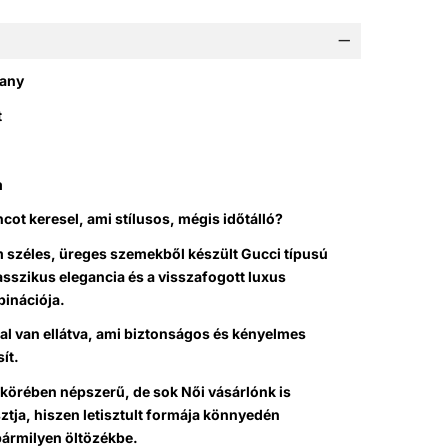
rany
t
m
cot keresel, ami stílusos, mégis időtálló?
m széles, üreges szemekből készült Gucci típusú
asszikus elegancia és a visszafogott luxus
binációja.
al van ellátva, ami biztonságos és kényelmes
sít.
 körében népszerű, de sok Női vásárlónk is
ztja, hiszen letisztult formája könnyedén
bármilyen öltözékbe.