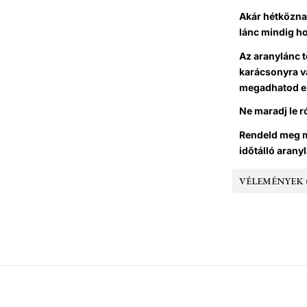
Akár hétközna
lánc mindig ho
Az aranylánc t
karácsonyra va
megadhatod ez
Ne maradj le r
Rendeld meg m
időtálló arany
VÉLEMÉNYEK (