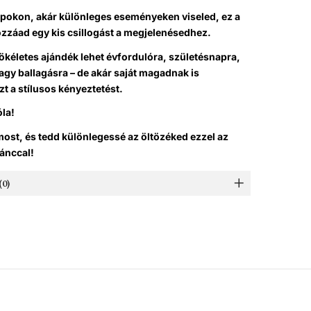
pokon, akár különleges eseményeken viseled, ez a
zzáad egy kis csillogást a megjelenésedhez.
ökéletes ajándék lehet évfordulóra, születésnapra,
gy ballagásra – de akár saját magadnak is
t a stílusos kényeztetést.
óla!
ost, és tedd különlegessé az öltözéked ezzel az
lánccal!
0)