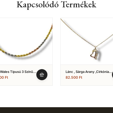
Kapcsolódó Termékek
 Wales Típusú 3 Színű ,
Lánc , Sárga Arany ,cirkónia
ozott (Nr.4)
Köves Szívmedálos Modell
000
Ft
82.500
Ft
(Nr.10)