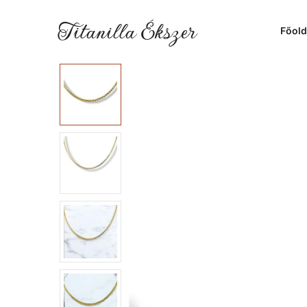
Titanilla Ékszer
Főold