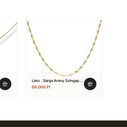
Lánc , Sárga Arany Szingapúri
Lánc 
Típusú Vékony Modell (Nr.5)
(Nr.8)
66.000
Ft
143.