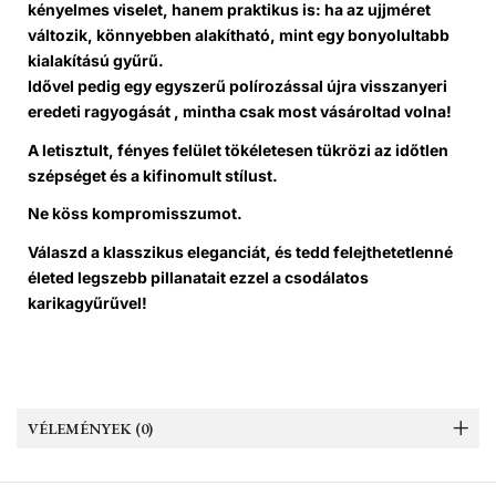
kényelmes viselet, hanem praktikus is: ha az ujjméret
változik, könnyebben alakítható, mint egy bonyolultabb
kialakítású gyűrű.
Idővel pedig egy egyszerű polírozással újra visszanyeri
eredeti ragyogását , mintha csak most vásároltad volna!
A letisztult, fényes felület tökéletesen tükrözi az időtlen
szépséget és a kifinomult stílust.
Ne köss kompromisszumot.
Válaszd a klasszikus eleganciát, és tedd felejthetetlenné
életed legszebb pillanatait ezzel a csodálatos
karikagyűrűvel!
VÉLEMÉNYEK (0)