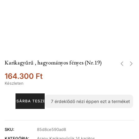
Karikagyűrű , hagyományos fényes (Nr.19)
164.300
Ft
Készleten
7
érdeklődő nézi éppen ezt a terméket
KOSÁRBA TESZEM
SKU:
85d8ce590ad8
KATEGÓRIA:
Arany Karikagyűrűk 14 karátos