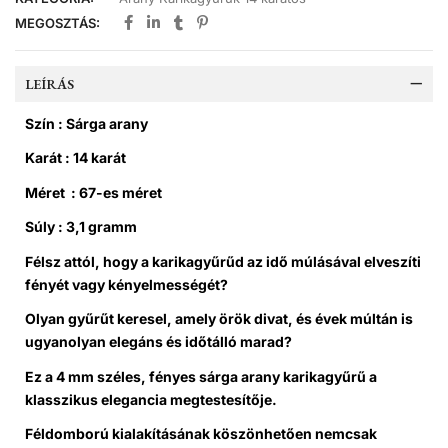
MEGOSZTÁS:
LEÍRÁS
Szín : Sárga arany
Karát : 14 karát
Méret : 67-es méret
Súly : 3,1 gramm
Félsz attól, hogy a karikagyűrűd az idő múlásával elveszíti
fényét vagy kényelmességét?
Olyan gyűrűt keresel, amely örök divat, és évek múltán is
ugyanolyan elegáns és időtálló marad?
Ez a 4 mm széles, fényes sárga arany karikagyűrű a
klasszikus elegancia megtestesítője.
Féldomború kialakításának köszönhetően nemcsak