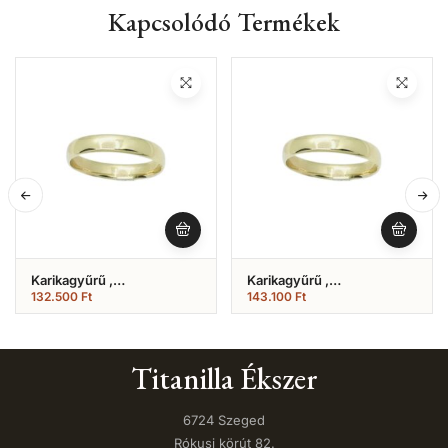
Kapcsolódó Termékek
Karikagyűrű ,
Karikagyűrű ,
Hagyományos Fényes
Hagyományos Fényes
132.500
Ft
143.100
Ft
Modell (Nr.10)
Modell (Nr.8)
Titanilla Ékszer
6724 Szeged
Rókusi körút 82.