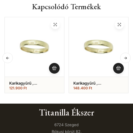
Kapcsolódó Termékek
Karikagyűrű ,
Karikagyűrű ,
Hagyományos Fényes
Hagyományos Fényes
121.900
Ft
148.400
Ft
Modell (Nr.2)
Modell (Nr.17)
Titanilla Ékszer
6724 Szeged
Rókusi körút 82.