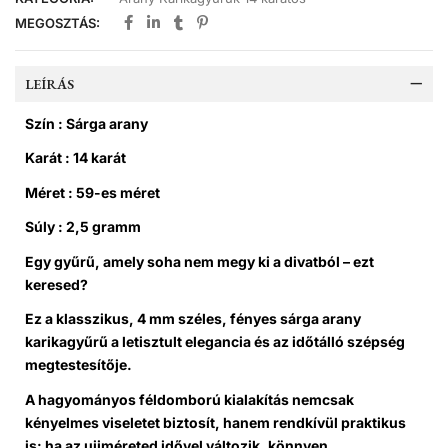
MEGOSZTÁS:
LEÍRÁS
Szín : Sárga arany
Karát : 14 karát
Méret : 59-es méret
Súly : 2,5 gramm
Egy gyűrű, amely soha nem megy ki a divatból – ezt
keresed?
Ez a klasszikus, 4 mm széles, fényes sárga arany
karikagyűrű a letisztult elegancia és az időtálló szépség
megtestesítője.
A hagyományos féldomború kialakítás nemcsak
kényelmes viseletet biztosít, hanem rendkívül praktikus
is: ha az ujjméreted idővel változik, könnyen