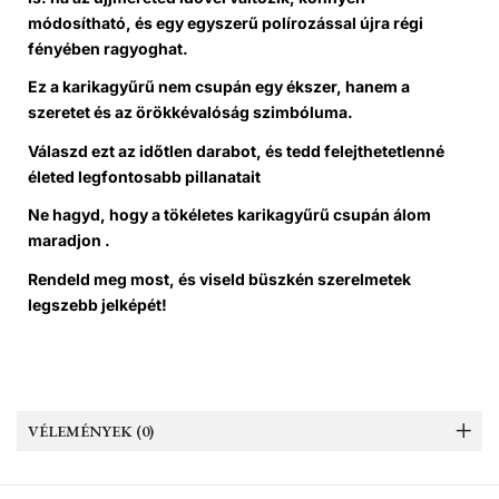
módosítható, és egy egyszerű polírozással újra régi
fényében ragyoghat.
Ez a karikagyűrű nem csupán egy ékszer, hanem a
szeretet és az örökkévalóság szimbóluma.
Válaszd ezt az időtlen darabot, és tedd felejthetetlenné
életed legfontosabb pillanatait
Ne hagyd, hogy a tökéletes karikagyűrű csupán álom
maradjon .
Rendeld meg most, és viseld büszkén szerelmetek
legszebb jelképét!
VÉLEMÉNYEK (0)