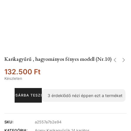
Karikagyűrű , hagyományos fényes modell (Nr.10)
132.500
Ft
Készleten
3
érdeklődő nézi éppen ezt a terméket
KOSÁRBA TESZEM
SKU:
a2557a7b2e94
KATEGÓRIA:
Arany Karikagyűrűk 14 karátos