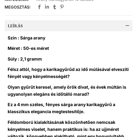
MEGOSZTÁS:
LEÍRÁS
Szín : Sárga arany
Méret : 50-es méret
Súly : 2,1 gramm
Félsz attól, hogy a karikagyűrűd az idő múlásával elveszíti
fényét vagy kényelmességét?
Olyan gyűrűt keresel, amely örök divat, és évek múltán is
ugyanolyan elegáns és időtálló marad?
Ez a 4 mm széles, fényes sárga arany karikagyűrű a
klasszikus elegancia megtestesítője.
Féldomború kialakításának köszönhetően nemcsak
kényelmes viselet, hanem praktikus is: ha az ujjméret
változik, könnyebben alakítható, mint egy bonyolultabb