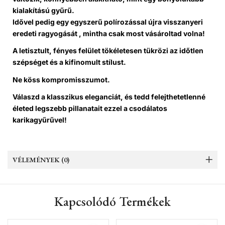
kialakítású gyűrű.
Idővel pedig egy egyszerű polírozással újra visszanyeri
eredeti ragyogását , mintha csak most vásároltad volna!
A letisztult, fényes felület tökéletesen tükrözi az időtlen
szépséget és a kifinomult stílust.
Ne köss kompromisszumot.
Válaszd a klasszikus eleganciát, és tedd felejthetetlenné
életed legszebb pillanatait ezzel a csodálatos
karikagyűrűvel!
VÉLEMÉNYEK (0)
Kapcsolódó Termékek