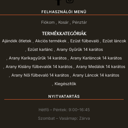
FELHASZNÁLÓI MENÜ
Fiókom
Kosár
Pénztár
TERMÉKKATEGÓRIÁK
Ajándék ötletek
Akciós termékek
Ezüst fülbevaló
Ezüst láncok
Ezüst karlánc
Arany Gyűrűk 14 karátos
Arany Karikagyűrűk 14 karátos
Arany Karláncok 14 karátos
Arany Kislány fülbevalók 14 karátos
Arany Medálok 14 karátos
Arany Női fülbevaló 14 karátos
Arany Láncok 14 karátos
Kiegészítők
NYITVATARTÁS
Hétfő – Péntek: 9:00–16:45
Szombat – Vasárnap: Zárva