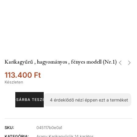
Karikagyűrű , hagyományos , fényes modell (Nr.1)
113.400
Ft
Készleten
4
érdeklődő nézi éppen ezt a terméket
KOSÁRBA TESZEM
SKU:
045117b0e0a1
KATEGÓRIA:
Arany Karikagyűrűk 14 karátos