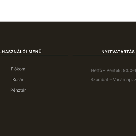
LHASZNÁLÓI MENÜ
NYITVATARTÁS
Fiókom
Hétfő – Péntek: 9:00–
Kosár
Szombat – Vasárnap: 
Pénztár