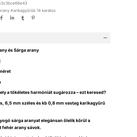
53c3bce66e43
Arany Karikagyűrűk 14 karátos
rany és Sárga arany
t
 méret
m
ely a tökéletes harmóniát sugározza – ezt keresed?
es, 6,5 mm széles és kb 0,8 mm vastag karikagyűrű
ogó sárga aranyat elegánsan ölelik körül a
t fehér arany sávok.