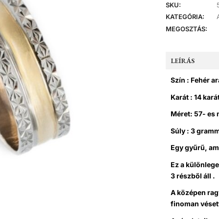
SKU:
KATEGÓRIA:
MEGOSZTÁS:
LEÍRÁS
Szín : Fehér a
Karát : 14 kará
Méret: 57- es
Súly : 3 gram
Egy gyűrű, am
Ez a különleg
3 részből áll .
A középen ragy
finoman véset