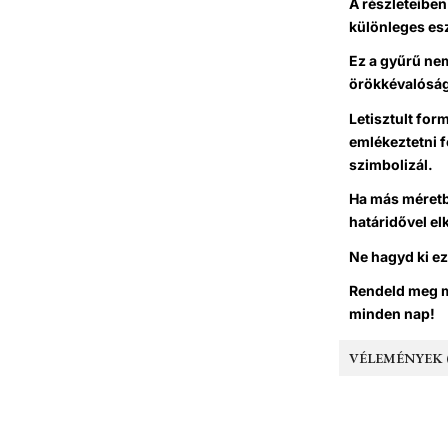
A részleteiben
különleges esz
Ez a gyűrű ne
örökkévalóság
Letisztult for
emlékeztetni f
szimbolizál.
Ha más méretb
határidővel el
Ne hagyd ki ez
Rendeld meg mo
minden nap!
VÉLEMÉNYEK (