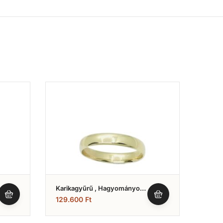
Karikagyűrű , Hagyományos
Karik
Fényes Modell (Nr.7)
Fénye
129.600
Ft
135.