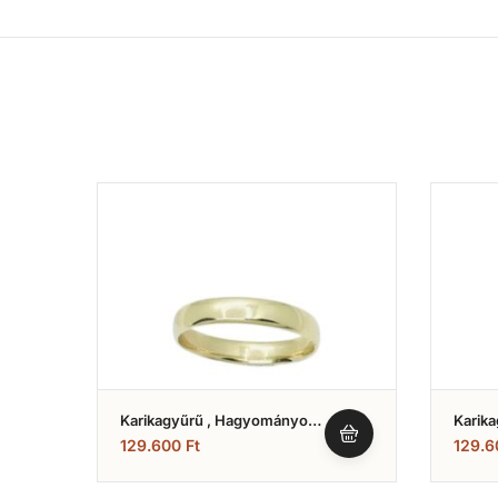
Karikagyűrű , Hagyományos
Karik
Fényes Modell (Nr.5)
Fényes
129.600
Ft
129.