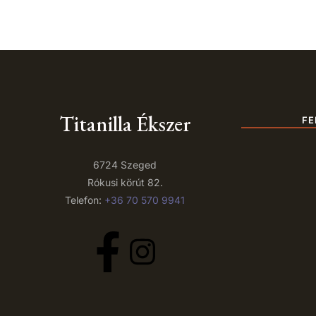
Titanilla Ékszer
FE
6724 Szeged
Rókusi körút 82.
Telefon:
+36 70 570 9941