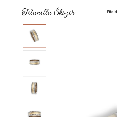
Titanilla Ékszer
Főold