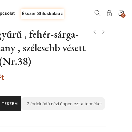
pcsolat
Ékszer Stíluskalauz
0
yűrű , fehér-sárga-
any , szélesebb vésett
(Nr.38)
Ft
7
érdeklődő nézi éppen ezt a terméket
 TESZEM