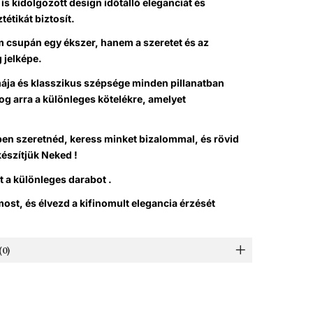
 is kidolgozott design időtálló eleganciát és
tétikát biztosít.
m csupán egy ékszer, hanem a szeretet és az
 jelképe.
mája és klasszikus szépsége minden pillanatban
og arra a különleges kötelékre, amelyet
en szeretnéd, keress minket bizalommal, és rövid
készítjük Neked !
t a különleges darabot .
st, és élvezd a kifinomult elegancia érzését
0)