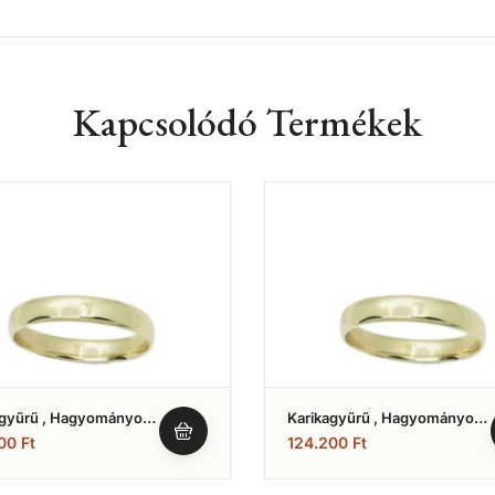
Kapcsolódó Termékek
agyűrű , Hagyományos
Karikagyűrű , Hagyományos
 Modell (Nr.4)
Fényes Modell (Nr.2)
600
Ft
124.200
Ft