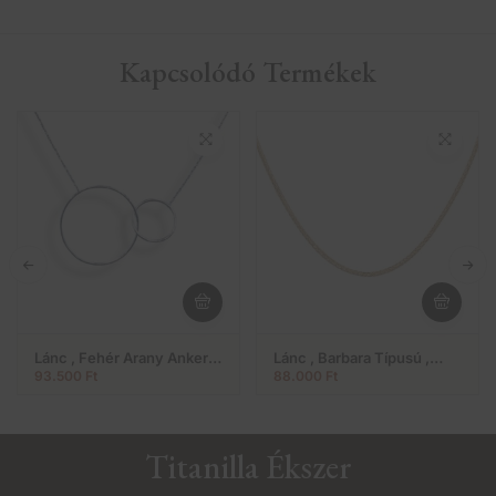
Kapcsolódó Termékek
Lánc , Fehér Arany Anker
Lánc , Barbara Típusú ,
Típusú Lánc Dupla
Sárga Arany Modell (Nr.3)
93.500
Ft
88.000
Ft
Karikákkal (Nr.17)
Titanilla Ékszer