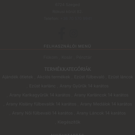
6724 Szeged
Rókusi körút 82.
Telefon:
+36 70 570 9941
FELHASZNÁLÓI MENÜ
Fiókom
Kosár
Pénztár
TERMÉKKATEGÓRIÁK
Ajándék ötletek
Akciós termékek
Ezüst fülbevaló
Ezüst láncok
Ezüst karlánc
Arany Gyűrűk 14 karátos
Arany Karikagyűrűk 14 karátos
Arany Karláncok 14 karátos
Arany Kislány fülbevalók 14 karátos
Arany Medálok 14 karátos
Arany Női fülbevaló 14 karátos
Arany Láncok 14 karátos
Kiegészítők