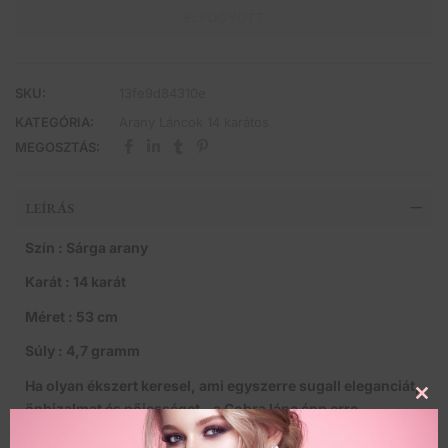
ELFOGYOTT
SKU:
13fe9d84310e
KATEGÓRIA:
Arany Láncok 14 karátos
MEGOSZTÁS:
LEÍRÁS
Szín : Sárga arany
Karát : 14 karát
Méret : 53 cm
Súly : 4,7 gramm
Ha olyan ékszert keresel, ami egyszerre sugall eleganciát,
önbizalmat és nőiességet – a Cobra lánc épp erre
Clo
született.
this