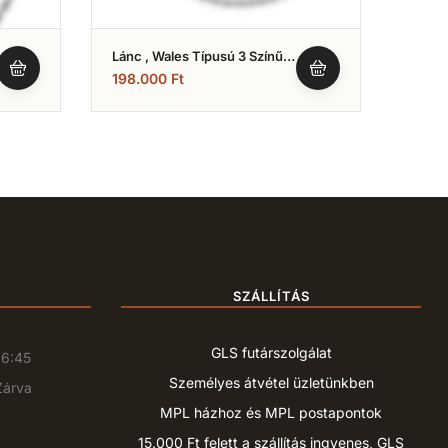
Lánc , Wales Típusú 3 Színű ,
Lánc 
Ródiumozott (Nr.4)
Arany
198.000
Ft
82.5
SZÁLLÍTÁS
GLS futárszolgálat
16:45
Személyes átvétel üzletünkben
Zárva
MPL házhoz és MPL postapontok
15.000 Ft felett a szállítás ingyenes, GLS