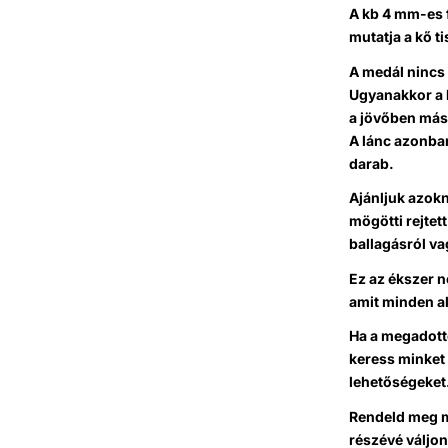
A kb 4 mm-es f
mutatja a kő t
A medál nincs 
Ugyanakkor a k
a jövőben mási
A lánc azonba
darab.
Ajánljuk azokn
mögötti rejtet
ballagásról v
Ez az ékszer 
amit minden al
Ha a megadottó
keress minket
lehetőségeket
Rendeld meg mo
részévé váljon