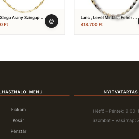
 Sárga Arany Szingapúri
Lánc , Levél Mintás , Fehér És
 Modell (Nr.6)
Sárga Arany (Nr.116)
00
Ft
418.700
Ft
LHASZNÁLÓI MENÜ
NYITVATARTÁS
Fiókom
Hétfő – Péntek: 9:00–
Kosár
Szombat – Vasárnap: 
Pénztár