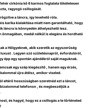
ehér cirkónia kő 6 karmos foglalata tökéletesen
iszta, ragyogó csillogását.
rögzítve a láncra, így levehető róla.
is karika kialakítása miatt nem garantálható, hogy
k láncra is könnyedén áthelyezhető lesz.
n önmagában, medál nélkül is elegáns és hordható
ak a Hölgyeknek, akik szeretik az egyszerűség
t luxust . Legyen szó születésnapról, évfordulóról,
agy épp egy spontán ajándékról saját maguknak.
nemcsak egy szép kiegészítő , hanem egy érzés,
kalommal újra átélsz, amikor viseled.
l eltérő hosszúságban szeretnéd ezt a láncot,
 bizalommal telefonon , és megbeszéljük a
.
st, és hagyd, hogy ez a csillogás a te történeted
!