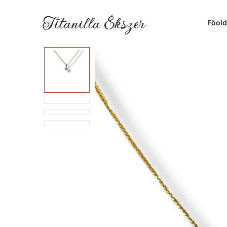
Titanilla Ékszer
Főold