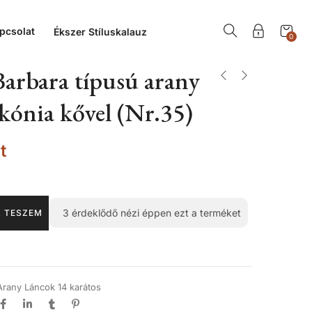
pcsolat
Ékszer Stíluskalauz
0
Barbara típusú arany
rkónia kővel (Nr.35)
t
3
érdeklődő nézi éppen ezt a terméket
 TESZEM
Arany Láncok 14 karátos