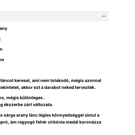
rany
t
cm
mm
yláncot keresel, ami nem tolakodó, mégis azonnal
ekintetet, akkor ezt a darabot neked tervezték.
ns, mégis különleges .
g ékszerbe zárt változata.
s sárga arany lánc légies könnyedséggel simul a
 apró, ám ragyogó fehér cirkónia medál koronázza