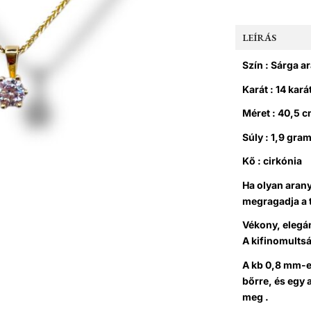
LEÍRÁS
Szín : Sárga a
Karát : 14 kará
Méret : 40,5 
Súly : 1,9 gra
Kő : cirkónia
Ha olyan aran
megragadja a t
Vékony, elegá
A kifinomultsá
A kb 0,8 mm-e
bőrre, és egy
meg .