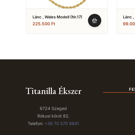
Lánc , Wales Modell (Nr.17)
Lánc ,
Vékony
225.500
Ft
99.0
Titanilla Ékszer
FE
6724 Szeged
Rókusi körút 82.
Telefon:
+36 70 570 9941